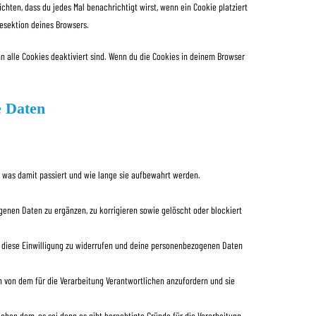
ichten, dass du jedes Mal benachrichtigt wirst, wenn ein Cookie platziert
fesektion deines Browsers.
nn alle Cookies deaktiviert sind. Wenn du die Cookies in deinem Browser
e Daten
 was damit passiert und wie lange sie aufbewahrt werden.
enen Daten zu ergänzen, zu korrigieren sowie gelöscht oder blockiert
ht diese Einwilligung zu widerrufen und deine personenbezogenen Daten
 von dem für die Verarbeitung Verantwortlichen anzufordern und sie
hen dem, es sei denn es gibt berechtigte Gründe für die Verarbeitung.